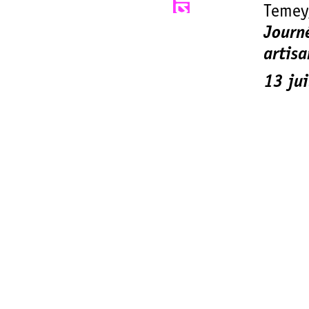
Temey,
Journé
artisa
13 jui