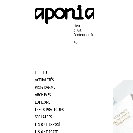
Aller
au
contenu
principal
LE LIEU
Main
ACTUALITÉS
PROGRAMME
navigation
ARCHIVES
EDITIONS
INFOS PRATIQUES
SCOLAIRES
ILS ONT EXPOSÉ
ILS ONT ÉCRIT