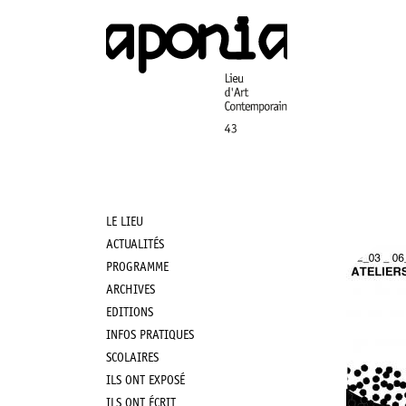
Aller
au
contenu
principal
LE LIEU
Main
ACTUALITÉS
PROGRAMME
navigation
ARCHIVES
EDITIONS
INFOS PRATIQUES
SCOLAIRES
ILS ONT EXPOSÉ
ILS ONT ÉCRIT