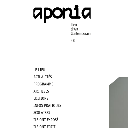
Aller
au
contenu
principal
LE LIEU
Main
ACTUALITÉS
PROGRAMME
navigation
ARCHIVES
EDITIONS
INFOS PRATIQUES
SCOLAIRES
ILS ONT EXPOSÉ
ILS ONT ÉCRIT