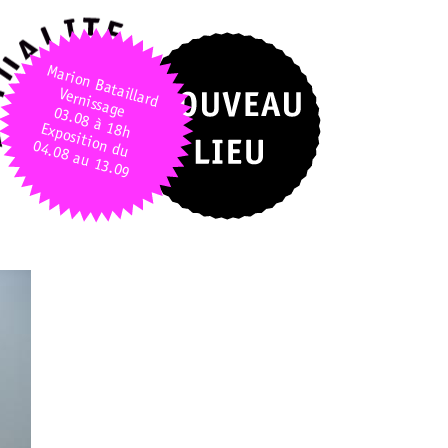
Marion Bataillard
Vernissage
03.08 à 18h
Exposition du
04.08 au 13.09