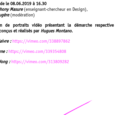
nde le 08.06.2019 à 16.30
hony Masure
(enseignant-chercheur en Design),
ugère
(modération)
on de portraits vidéo présentant la démarche respective
 conçus et réalisés par
Hugues Montano.
aivre :
https://vimeo.com/338897862
ne :
https://vimeo.com/339354808
Wong :
https://vimeo.com/313809282