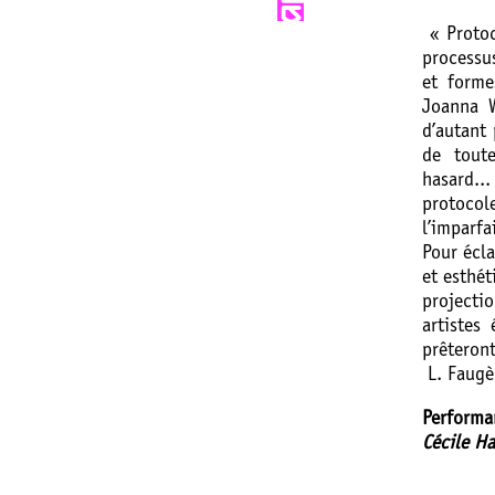
« Protoc
processu
et forme
Joanna W
d’autant 
de toute
hasard..
protoco
l’imparfai
Pour écl
et esthét
projecti
artistes
prêteron
L. Faugè
Performan
Cécile H