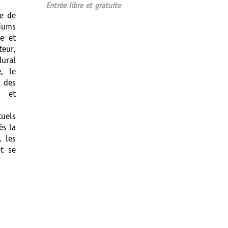
Entrée libre et gratuite
ce de
diums
e et
eur,
dural
é, le
 des
e et
tuels
ès la
, les
et se