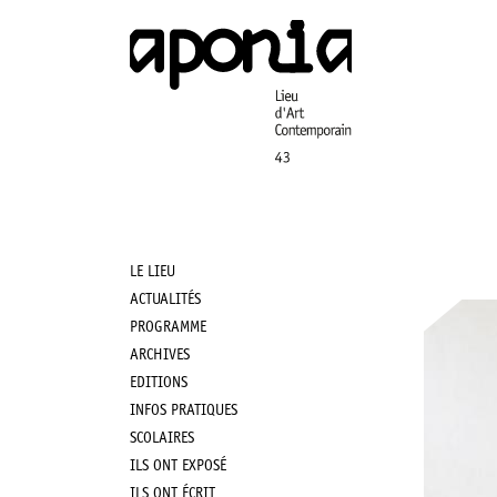
Aller
au
contenu
principal
LE LIEU
Main
ACTUALITÉS
PROGRAMME
navigation
ARCHIVES
EDITIONS
INFOS PRATIQUES
SCOLAIRES
ILS ONT EXPOSÉ
ILS ONT ÉCRIT