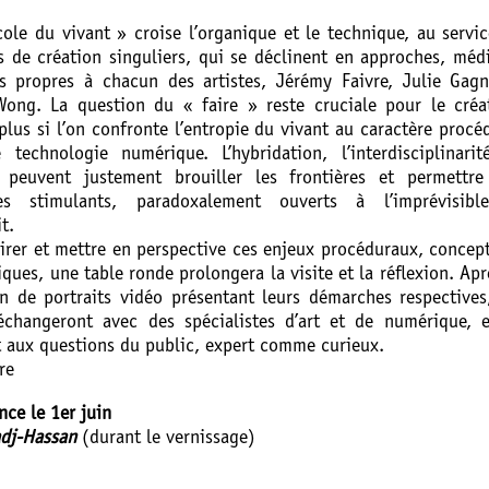
ole du vivant » croise l’organique et le technique, au servi
s de création singuliers, qui se déclinent en approches, mé
s propres à chacun des artistes, Jérémy Faivre, Julie Gagn
ong. La question du « faire » reste cruciale pour le créat
plus si l’on confronte l’entropie du vivant au caractère procé
 technologie numérique. L’hybridation, l’interdisciplinarit
. peuvent justement brouiller les frontières et permettre
les stimulants, paradoxalement ouverts à l’imprévisibl
t.
airer et mettre en perspective ces enjeux procéduraux, concep
iques, une table ronde prolongera la visite et la réflexion. Apr
on de portraits vidéo présentant leurs démarches respectives
 échangeront avec des spécialistes d’art et de numérique, 
t aux questions du public, expert comme curieux.
re
ce le 1er juin
adj-Hassan
(durant le vernissage)