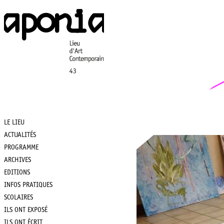
Aller
au
contenu
principal
LE LIEU
Main
ACTUALITÉS
PROGRAMME
navigation
ARCHIVES
EDITIONS
INFOS PRATIQUES
SCOLAIRES
ILS ONT EXPOSÉ
ILS ONT ÉCRIT