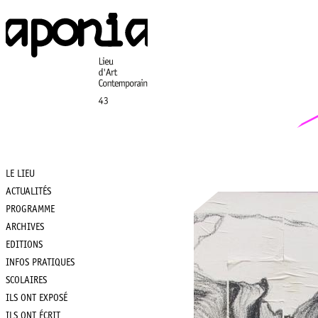
Aller
au
contenu
principal
LE LIEU
Main
ACTUALITÉS
PROGRAMME
navigation
ARCHIVES
EDITIONS
INFOS PRATIQUES
SCOLAIRES
ILS ONT EXPOSÉ
ILS ONT ÉCRIT