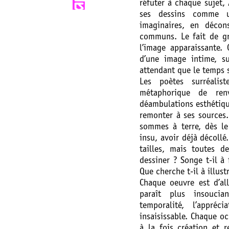
réfuter à chaque sujet, 
ses dessins comme u
imaginaires, en décon
communs. Le fait de gr
l’image apparaissante. 
d’une image intime, s
attendant que le temps 
Les poètes surréalist
métaphorique de ren
déambulations esthétiqu
remonter à ses sources.
sommes à terre, dès le
insu, avoir déjà décoll
tailles, mais toutes d
dessiner ? Songe t-il à
Que cherche t-il à illust
Chaque oeuvre est d’al
paraît plus insoucian
temporalité, l’appréc
insaisissable. Chaque o
à la fois création et