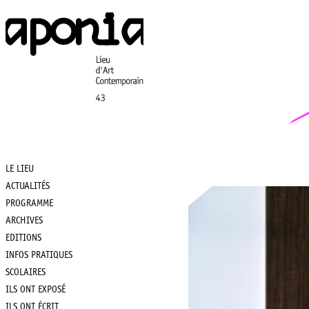
Aller
au
contenu
principal
LE LIEU
Main
ACTUALITÉS
PROGRAMME
navigation
ARCHIVES
EDITIONS
INFOS PRATIQUES
SCOLAIRES
ILS ONT EXPOSÉ
ILS ONT ÉCRIT