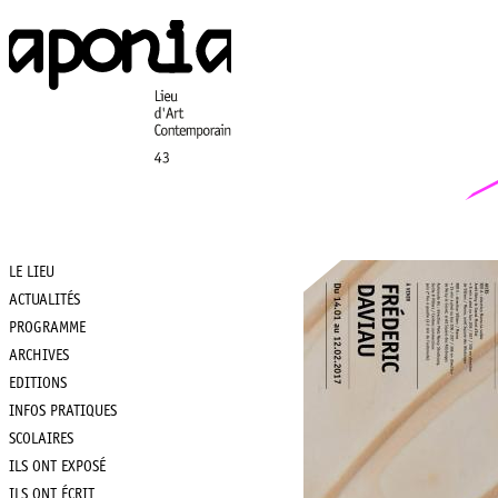
Aller
au
contenu
principal
LE LIEU
Main
ACTUALITÉS
PROGRAMME
navigation
ARCHIVES
EDITIONS
INFOS PRATIQUES
SCOLAIRES
ILS ONT EXPOSÉ
ILS ONT ÉCRIT